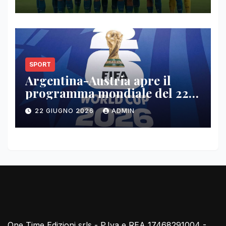
SPORT
Argentina-Austria apre il
programma mondiale del 22
giugno
22 GIUGNO 2026
ADMIN
One Time Edizioni srls - P.Iva e REA 17468291004 -