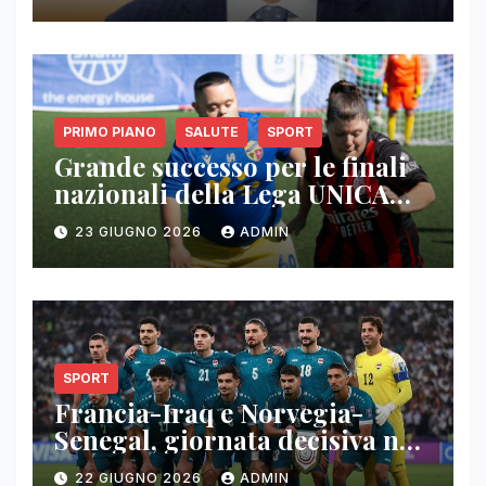
NON EQUA
PRIMO PIANO
SALUTE
SPORT
Grande successo per le finali
nazionali della Lega UNICA
Snam: tre giorni di sport,
23 GIUGNO 2026
ADMIN
inclusione e condivisione
SPORT
Francia-Iraq e Norvegia-
Senegal, giornata decisiva nel
gruppo I
22 GIUGNO 2026
ADMIN