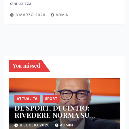
che utilizza…
3 MARZO 2026
ADMIN
You missed
ATTUALITÀ
SPORT
DL SPORT, DI CINTIO:
RIVEDERE NORMA SU
SPOSTAMENTO RISORSE 1%,
8 LUGLIO 2026
ADMIN