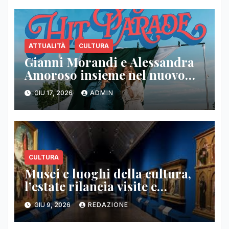
ATTUALITÀ
CULTURA
Gianni Morandi e Alessandra
Amoroso insieme nel nuovo
singolo “Hit Parade”
GIU 17, 2026
ADMIN
CULTURA
Musei e luoghi della cultura,
l’estate rilancia visite e
percorsi all’aperto
GIU 9, 2026
REDAZIONE