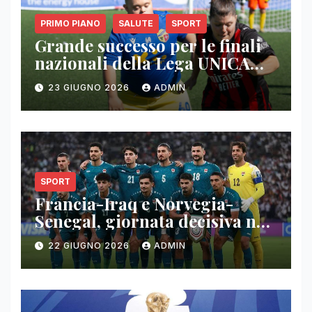
PRIMO PIANO
SALUTE
SPORT
Grande successo per le finali
nazionali della Lega UNICA
Snam: tre giorni di sport,
23 GIUGNO 2026
ADMIN
inclusione e condivisione
SPORT
Francia-Iraq e Norvegia-
Senegal, giornata decisiva nel
gruppo I
22 GIUGNO 2026
ADMIN