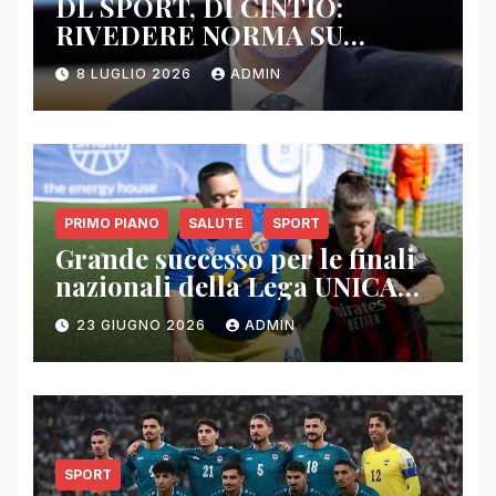
DL SPORT, DI CINTIO:
RIVEDERE NORMA SU
SPOSTAMENTO RISORSE 1%,
8 LUGLIO 2026
ADMIN
NON EQUA
PRIMO PIANO
SALUTE
SPORT
Grande successo per le finali
nazionali della Lega UNICA
Snam: tre giorni di sport,
23 GIUGNO 2026
ADMIN
inclusione e condivisione
SPORT