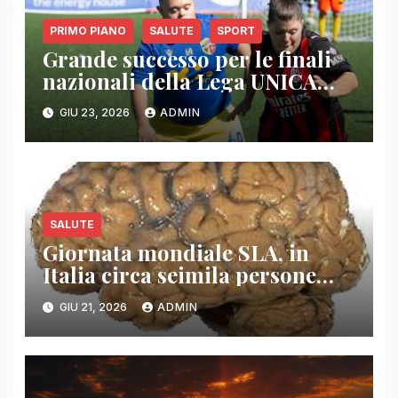
PRIMO PIANO
SALUTE
SPORT
Grande successo per le finali
nazionali della Lega UNICA
Snam: tre giorni di sport,
GIU 23, 2026
ADMIN
inclusione e condivisione
SALUTE
Giornata mondiale SLA, in
Italia circa seimila persone
convivono con la malattia
GIU 21, 2026
ADMIN