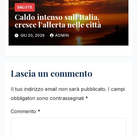
SALUTE
Caldo intenso sull’Italia,
cresce l’allerta nelle città
GIU 20, 2026
ADMIN
Lascia un commento
Il tuo indirizzo email non sarà pubblicato.
I campi
obbligatori sono contrassegnati
*
Commento
*